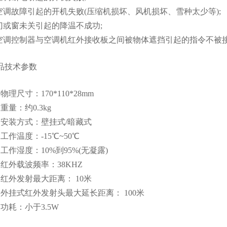
调故障引起的开机失败(压缩机损坏、风机损坏、雪种太少等);
或窗未关引起的降温不成功;
调控制器与空调机红外接收板之间被物体遮挡引起的指令不被
品技术参数
尺寸：170*110*28mm
量：约0.3kg
装方式：壁挂式/暗藏式
作温度：-15℃~50℃
作湿度：10%到95%(无凝露)
外载波频率：38KHZ
外发射最大距离： 10米
挂式红外发射头最大延长距离： 100米
耗：小于3.5W