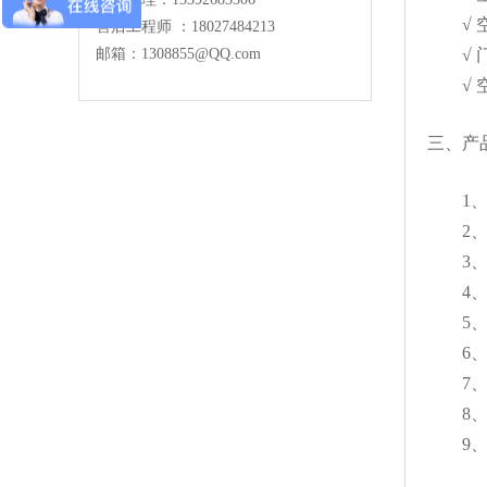
√ 空
售后工程师 ：18027484213
邮箱：
1308855@QQ.com
√ 门
√ 空
三、产
1、物理
2、重
3、安
4、工
5、工
6、红
7、红
8、外
9、功