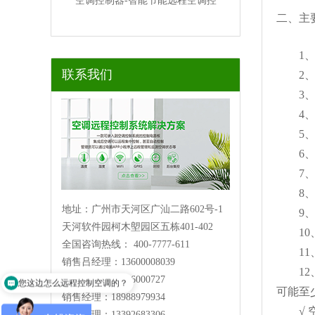
空调控制器-智能节能远程空调控
二、主
1、 
联系我们
2、 
3、 
4、 
5、 
6、 
7、 
8、 
地址：广州市天河区广汕二路602号-1
9、 
天河软件园柯木塱园区五栋401-402
10、
全国咨询热线： 400-7777-611
11、
销售吕经理：13600008039
您这边怎么远程控制空调的？
12、
销售经理：13316000727
可以介绍下你们的产品么？
可能至
销售经理：18988979934
√ 空
销售经理：13392683306