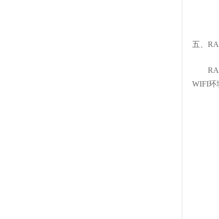
五、RA
RAC
WIF