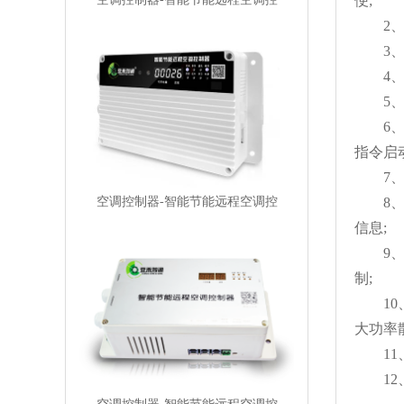
便;
2、适
3、利
4、配
5、提
6、配
指令启
7、设
8、产
空调控制器-智能节能远程空调控
信息;
9、支
制;
10、
大功率
11、
12、